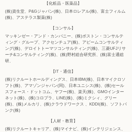
【化粧品・医薬品】
(株)資生堂、P&Gジャパン(株)、日本ロレアル(株)、富士フィルム
(株)、
アステラス製薬(株)
【コンサル】
マッキンゼー・アンド・カンパニー、(株)ボストン・コンサルテ
ィング・グループ、
アクセンチュア(株)、アビームコンサルティ
ング(株)、
デロイトトーマツコンサルティング(株)、三菱UFJリサ
ーチ&コンサルティング(株)、
(株)野村総合研究所、(株)富士通総
研、
【IT・通信】
(株)リクルートホールディングス、日本IBM(株)、日本マイクロソ
フト(株)、
アマゾンジャパン(同)、日本ユニシス(株)、(株)セール
スフォース・ドットコム、
ヤフー(株)、楽天(株)、GMOインター
ネット(株)、(株)コロプラ、LINE(株)、
(株)ミクシィ、グリー
(株)、(株)メルカリ、(株)クラウドワークス 、KDDI(株)、
ソフトバ
ンク(株)
【人材・教育】
(株)リクルートキャリア、(株)マイナビ、(株)インテリジェンス、