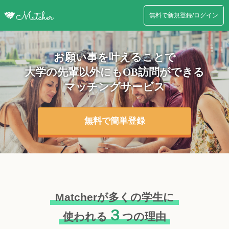
無料で新規登録/ログイン
お願い事を叶えることで
大学の先輩以外にも
OB訪問ができる
マッチングサービス
無料で簡単登録
Matcherが多くの学生に
３
使われる
つの理由