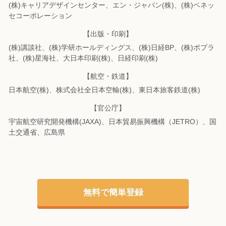
(株)キャリアデザインセンター、エン・ジャパン(株)、(株)ベネッ
セコーポレーション
【出版・印刷】
(株)講談社、(株)学研ホールディングス、(株)日経BP、(株)ポプラ
社、(株)星海社、
大日本印刷(株)、日経印刷(株)
【航空・鉄道】
日本航空(株)、株式会社全日本空輸(株)、東日本旅客鉄道(株)
【官公庁】
宇宙航空研究開発機構(JAXA)、日本貿易振興機構（JETRO）、国
土交通省、広島県
無料で簡単登録