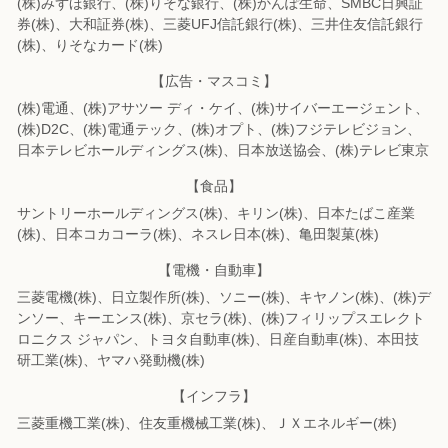
(株)みずほ銀行、(株)りそな銀行、(株)かんぽ生命、SMBC日興証
券(株)、
大和証券(株)、三菱UFJ信託銀行(株)、三井住友信託銀行
(株)、りそなカード(株)
【広告・マスコミ】
(株)電通、(株)アサツー ディ・ケイ、(株)サイバーエージェント、
(株)D2C、
(株)電通テック、(株)オプト、(株)フジテレビジョン、
日本テレビホールディングス(株)、
日本放送協会、(株)テレビ東京
【食品】
サントリーホールディングス(株)、キリン(株)、日本たばこ産業
(株)、
日本コカコーラ(株)、ネスレ日本(株)、亀田製菓(株)
【電機・自動車】
三菱電機(株)、日立製作所(株)、ソニー(株)、キヤノン(株)、(株)デ
ンソー、
キーエンス(株)、京セラ(株)、(株)フィリップスエレクト
ロニクス ジャパン、
トヨタ自動車(株)、日産自動車(株)、本田技
研工業(株)、ヤマハ発動機(株)
【インフラ】
三菱重機工業(株)、住友重機械工業(株)、ＪＸエネルギー(株)