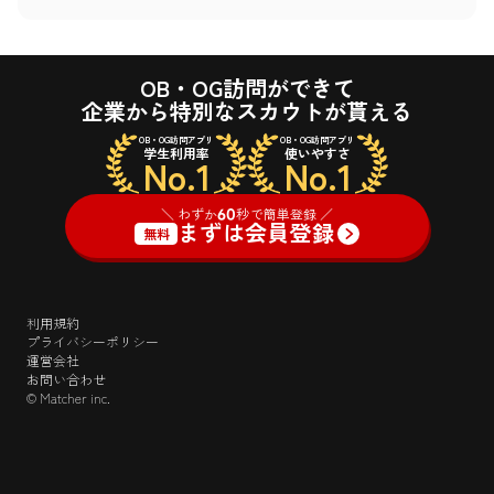
OB・OG訪問ができて
企業から特別なスカウトが貰える
OB・OG訪問アプリ
OB・OG訪問アプリ
学生利用率
使いやすさ
No.1
No.1
＼ わずか
60
秒で簡単登録 ／
まずは会員登録
無料
利用規約
プライバシーポリシー
運営会社
お問い合わせ
© Matcher inc.
＼ わずか
60
秒で簡単登録 ／
ログイン
まずは会員登録
無料