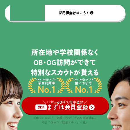
採用担当者はこちら
OB・OG訪問アプリ
OB・OG訪問アプリ
学生利用率
使いやすさ
No.1
No.1
※
※
＼ わずか
60
秒で簡単登録 ／
まずは会員登録
無料
※NewsPicks「【図解】20サービスを徹底比較。
本当に役立つ「就活サイト」一覧」