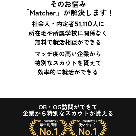
そのお悩み
「Matcher」が解決します！
社会人・内定者
51,110
人に
所在地や所属学校に関係なく
無料で就活相談ができる
マッチ度の高い企業から
特別なスカウトを貰えて
効率的に就活ができる
OB・OG訪問ができて
企業から特別なスカウトが貰える
OB・OG訪問アプリ
OB・OG訪問アプリ
学生利用率
使いやすさ
No.1
No.1