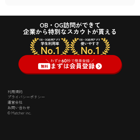
OB・OG訪問ができて
企業から特別なスカウトが貰える
OB・OG訪問アプリ
OB・OG訪問アプリ
学生利用率
使いやすさ
No.1
No.1
＼ わずか
60
秒で簡単登録 ／
まずは会員登録
無料
利用規約
プライバシーポリシー
運営会社
お問い合わせ
© Matcher inc.
＼ わずか
60
秒で簡単登録 ／
ログイン
まずは会員登録
無料