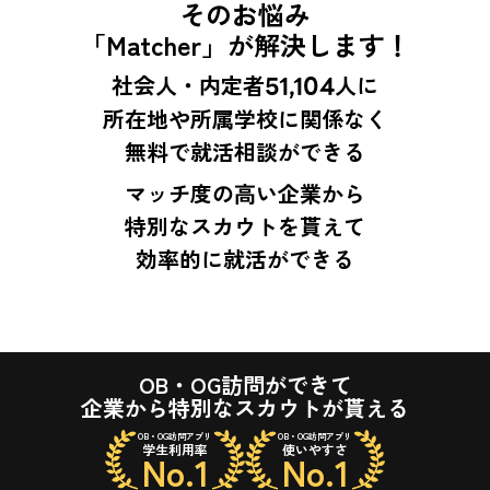
そのお悩み
「Matcher」が解決します！
社会人・内定者
51,104
人に
所在地や所属学校に関係なく
無料で就活相談ができる
マッチ度の高い企業から
特別なスカウトを貰えて
効率的に就活ができる
OB・OG訪問ができて
企業から特別なスカウトが貰える
OB・OG訪問アプリ
OB・OG訪問アプリ
学生利用率
使いやすさ
No.1
No.1