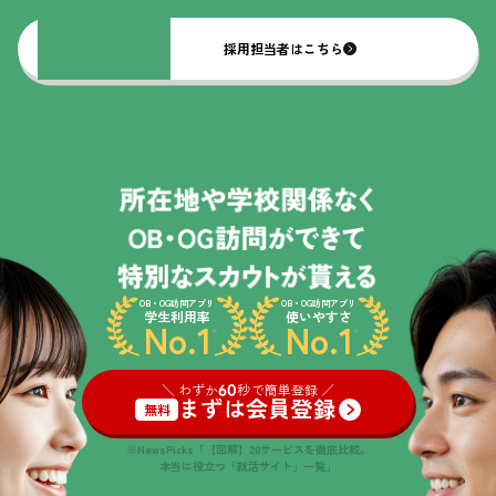
採用担当者はこちら
OB・OG訪問アプリ
OB・OG訪問アプリ
学生利用率
使いやすさ
No.1
No.1
※
※
＼ わずか
60
秒で簡単登録 ／
まずは会員登録
無料
※NewsPicks「【図解】20サービスを徹底比較。
本当に役立つ「就活サイト」一覧」