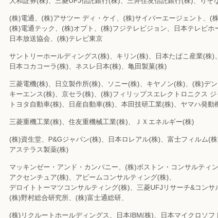
大和証券(株)、三菱UFJ信託銀行(株)、三井住友信託銀行(株)、りそな
(株)電通、(株)アサツー ディ・ケイ、(株)サイバーエージェント、(株
(株)電通テック、(株)オプト、(株)フジテレビジョン、日本テレビホ
日本放送協会、(株)テレビ東京
サントリーホールディングス(株)、キリン(株)、日本たばこ産業(株)
日本コカコーラ(株)、ネスレ日本(株)、亀田製菓(株)
三菱電機(株)、日立製作所(株)、ソニー(株)、キヤノン(株)、(株)デ
キーエンス(株)、京セラ(株)、(株)フィリップスエレクトロニクス 
トヨタ自動車(株)、日産自動車(株)、本田技研工業(株)、ヤマハ発動機
三菱重機工業(株)、住友重機械工業(株)、ＪＸエネルギー(株)
(株)資生堂、P&Gジャパン(株)、日本ロレアル(株)、富士フィルム(株
アステラス製薬(株)
マッキンゼー・アンド・カンパニー、(株)ボストン・コンサルティ
アクセンチュア(株)、アビームコンサルティング(株)、
デロイトトーマツコンサルティング(株)、三菱UFJリサーチ&コンサ
(株)野村総合研究所、(株)富士通総研、
(株)リクルートホールディングス、日本IBM(株)、日本マイクロソフト