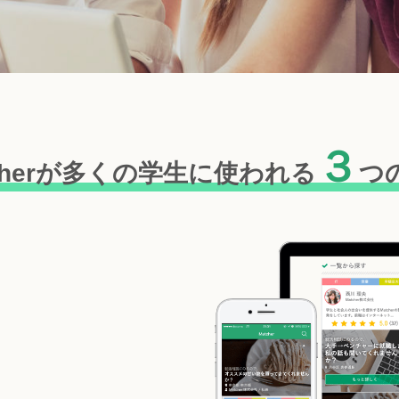
３
cherが多くの学生に
使われる
つ