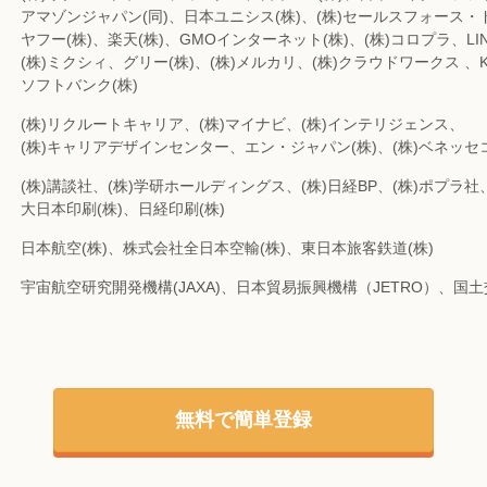
アマゾンジャパン(同)、日本ユニシス(株)、(株)セールスフォース
ヤフー(株)、楽天(株)、GMOインターネット(株)、(株)コロプラ、LIN
(株)ミクシィ、グリー(株)、(株)メルカリ、(株)クラウドワークス 、KD
ソフトバンク(株)
(株)リクルートキャリア、(株)マイナビ、(株)インテリジェンス、
(株)キャリアデザインセンター、エン・ジャパン(株)、(株)ベネッ
(株)講談社、(株)学研ホールディングス、(株)日経BP、(株)ポプラ社
大日本印刷(株)、日経印刷(株)
日本航空(株)、株式会社全日本空輸(株)、東日本旅客鉄道(株)
宇宙航空研究開発機構(JAXA)、日本貿易振興機構（JETRO）、国
無料で簡単登録