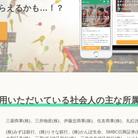
らえるかも…！？
用いただいている
社会人の主な所
三菱商事(株)、三井物産(株)、伊藤忠商事(株)、住友商事(株)、丸紅(株
(株)みずほ銀行、(株)りそな銀行、(株)かんぽ生命、SMBC日興証券(