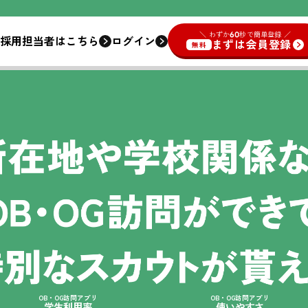
＼ わずか
60
秒で簡単登録 ／
ログイン
採用担当者はこちら
まずは会員登録
無料
OB・OG訪問アプリ
OB・OG訪問アプリ
学生利用率
使いやすさ