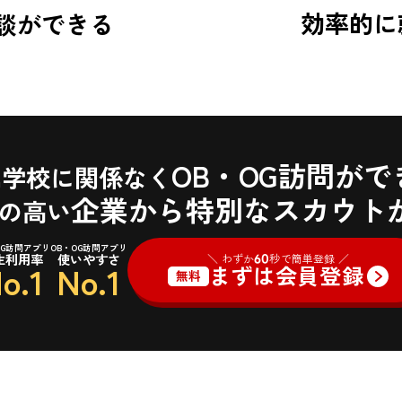
効率的に
談ができる
OB・OG訪問がで
属学校に関係なく
企業から特別なスカウト
の高い
OG訪問アプリ
OB・OG訪問アプリ
生利用率
使いやすさ
＼ わずか
60
秒で簡単登録 ／
o.1
No.1
まずは会員登録
無料