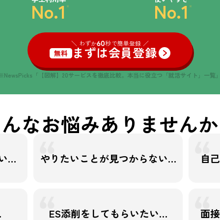
No.1
No.1
※
※
＼ わずか
60
秒で簡単登録 ／
まずは会員登録
無料
※NewsPicks「【図解】20サービスを徹底比較。
本当に役立つ「就活サイト」一覧
こんなお悩みありませんか
い…
やりたいことが見つからない…
自己
…
ES添削をしてもらいたい…
面接