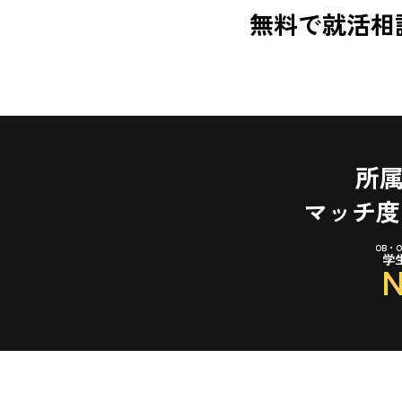
無料で就活相
所
マッチ度
OB・
学
N