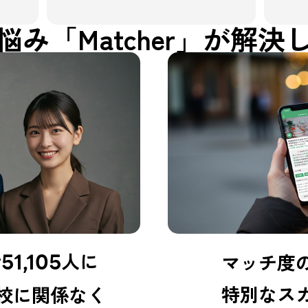
悩み
「Matcher」が解
者
人に
51,105
マッチ度
特別なス
校に関係なく