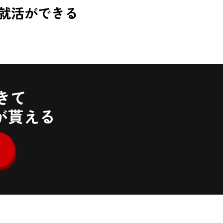
就活ができる
きて
が貰える