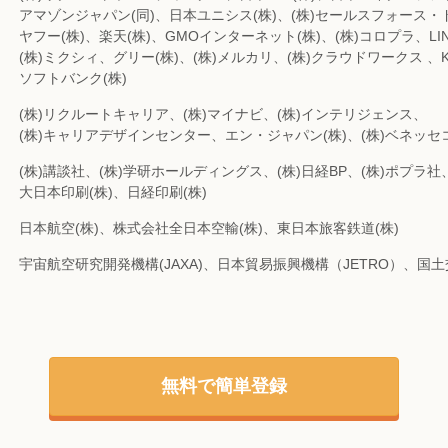
アマゾンジャパン(同)、日本ユニシス(株)、(株)セールスフォース
ヤフー(株)、楽天(株)、GMOインターネット(株)、(株)コロプラ、LIN
(株)ミクシィ、グリー(株)、(株)メルカリ、(株)クラウドワークス 、KD
ソフトバンク(株)
(株)リクルートキャリア、(株)マイナビ、(株)インテリジェンス、
(株)キャリアデザインセンター、エン・ジャパン(株)、(株)ベネッ
(株)講談社、(株)学研ホールディングス、(株)日経BP、(株)ポプラ社
大日本印刷(株)、日経印刷(株)
日本航空(株)、株式会社全日本空輸(株)、東日本旅客鉄道(株)
宇宙航空研究開発機構(JAXA)、日本貿易振興機構（JETRO）、国
無料で簡単登録