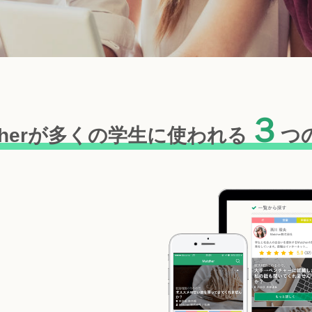
３
cherが多くの学生に
使われる
つ