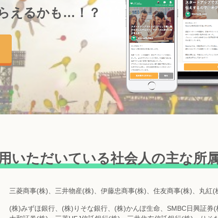
らえるかも…！？
用いただいている
社会人の主な所
三菱商事(株)、三井物産(株)、伊藤忠商事(株)、住友商事(株)、丸紅(株
(株)みずほ銀行、(株)りそな銀行、(株)かんぽ生命、SMBC日興証券(