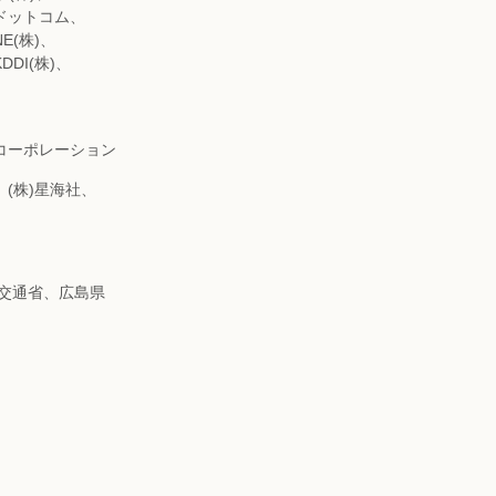
・ドットコム、
E(株)、
DI(株)、
セコーポレーション
、(株)星海社、
土交通省、広島県