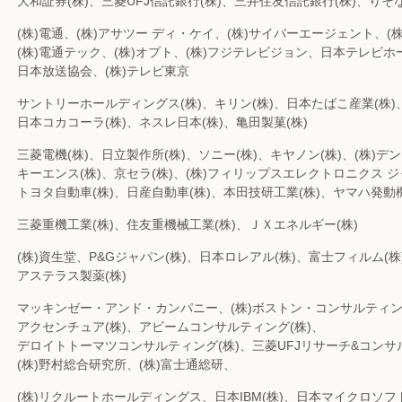
大和証券(株)、三菱UFJ信託銀行(株)、三井住友信託銀行(株)、りそな
(株)電通、(株)アサツー ディ・ケイ、(株)サイバーエージェント、(株
(株)電通テック、(株)オプト、(株)フジテレビジョン、日本テレビホ
日本放送協会、(株)テレビ東京
サントリーホールディングス(株)、キリン(株)、日本たばこ産業(株)
日本コカコーラ(株)、ネスレ日本(株)、亀田製菓(株)
三菱電機(株)、日立製作所(株)、ソニー(株)、キヤノン(株)、(株)デ
キーエンス(株)、京セラ(株)、(株)フィリップスエレクトロニクス 
トヨタ自動車(株)、日産自動車(株)、本田技研工業(株)、ヤマハ発動機
三菱重機工業(株)、住友重機械工業(株)、ＪＸエネルギー(株)
(株)資生堂、P&Gジャパン(株)、日本ロレアル(株)、富士フィルム(株
アステラス製薬(株)
マッキンゼー・アンド・カンパニー、(株)ボストン・コンサルティ
アクセンチュア(株)、アビームコンサルティング(株)、
デロイトトーマツコンサルティング(株)、三菱UFJリサーチ&コンサ
(株)野村総合研究所、(株)富士通総研、
(株)リクルートホールディングス、日本IBM(株)、日本マイクロソフト