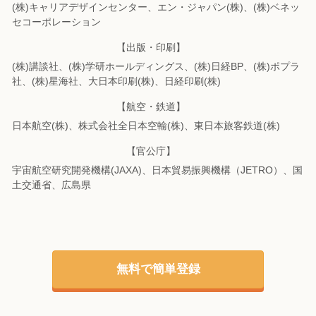
(株)キャリアデザインセンター、エン・ジャパン(株)、(株)ベネッ
セコーポレーション
【出版・印刷】
(株)講談社、(株)学研ホールディングス、(株)日経BP、(株)ポプラ
社、(株)星海社、
大日本印刷(株)、日経印刷(株)
【航空・鉄道】
日本航空(株)、株式会社全日本空輸(株)、東日本旅客鉄道(株)
【官公庁】
宇宙航空研究開発機構(JAXA)、日本貿易振興機構（JETRO）、国
土交通省、広島県
無料で簡単登録