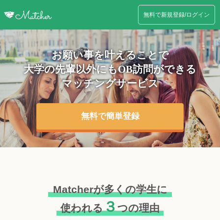
無料で新規登録/ログイン
お願い事を叶えることで
大学の先輩以外にも
OB訪問ができる
マッチングサービス
無料で簡単登録
Matcherが多くの学生に
３
使われる
つの理由