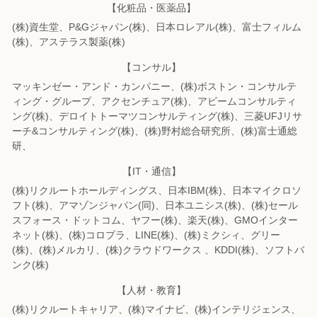
【化粧品・医薬品】
(株)資生堂、P&Gジャパン(株)、日本ロレアル(株)、富士フィルム
(株)、
アステラス製薬(株)
【コンサル】
マッキンゼー・アンド・カンパニー、(株)ボストン・コンサルテ
ィング・グループ、
アクセンチュア(株)、アビームコンサルティ
ング(株)、
デロイトトーマツコンサルティング(株)、三菱UFJリサ
ーチ&コンサルティング(株)、
(株)野村総合研究所、(株)富士通総
研、
【IT・通信】
(株)リクルートホールディングス、日本IBM(株)、日本マイクロソ
フト(株)、
アマゾンジャパン(同)、日本ユニシス(株)、(株)セール
スフォース・ドットコム、
ヤフー(株)、楽天(株)、GMOインター
ネット(株)、(株)コロプラ、LINE(株)、
(株)ミクシィ、グリー
(株)、(株)メルカリ、(株)クラウドワークス 、KDDI(株)、
ソフトバ
ンク(株)
【人材・教育】
(株)リクルートキャリア、(株)マイナビ、(株)インテリジェンス、