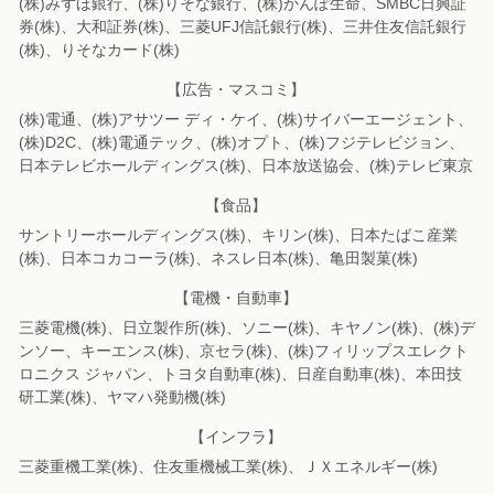
(株)みずほ銀行、(株)りそな銀行、(株)かんぽ生命、SMBC日興証
券(株)、
大和証券(株)、三菱UFJ信託銀行(株)、三井住友信託銀行
(株)、りそなカード(株)
【広告・マスコミ】
(株)電通、(株)アサツー ディ・ケイ、(株)サイバーエージェント、
(株)D2C、
(株)電通テック、(株)オプト、(株)フジテレビジョン、
日本テレビホールディングス(株)、
日本放送協会、(株)テレビ東京
【食品】
サントリーホールディングス(株)、キリン(株)、日本たばこ産業
(株)、
日本コカコーラ(株)、ネスレ日本(株)、亀田製菓(株)
【電機・自動車】
三菱電機(株)、日立製作所(株)、ソニー(株)、キヤノン(株)、(株)デ
ンソー、
キーエンス(株)、京セラ(株)、(株)フィリップスエレクト
ロニクス ジャパン、
トヨタ自動車(株)、日産自動車(株)、本田技
研工業(株)、ヤマハ発動機(株)
【インフラ】
三菱重機工業(株)、住友重機械工業(株)、ＪＸエネルギー(株)