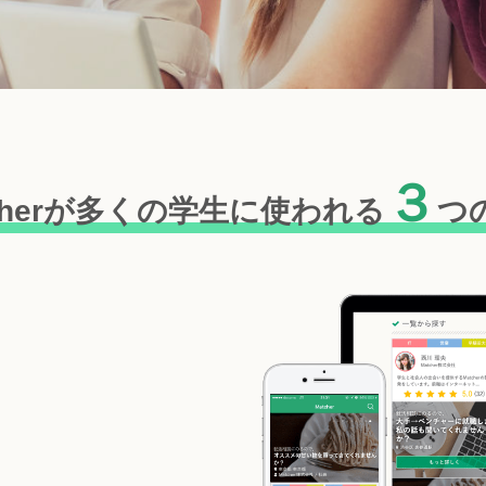
３
cherが多くの学生に
使われる
つ