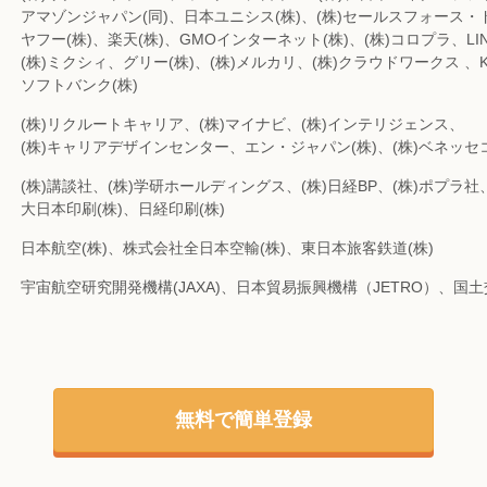
アマゾンジャパン(同)、日本ユニシス(株)、(株)セールスフォース
ヤフー(株)、楽天(株)、GMOインターネット(株)、(株)コロプラ、LIN
(株)ミクシィ、グリー(株)、(株)メルカリ、(株)クラウドワークス 、KD
ソフトバンク(株)
(株)リクルートキャリア、(株)マイナビ、(株)インテリジェンス、
(株)キャリアデザインセンター、エン・ジャパン(株)、(株)ベネッ
(株)講談社、(株)学研ホールディングス、(株)日経BP、(株)ポプラ社
大日本印刷(株)、日経印刷(株)
日本航空(株)、株式会社全日本空輸(株)、東日本旅客鉄道(株)
宇宙航空研究開発機構(JAXA)、日本貿易振興機構（JETRO）、国
無料で簡単登録