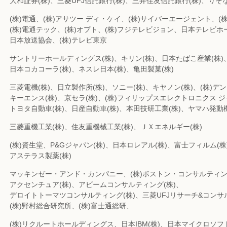
大和証券(株)、三菱UFJ信託銀行(株)、三井住友信託銀行(株)、りそな
(株)電通、(株)アサツー ディ・ケイ、(株)サイバーエージェント、(株
(株)電通テック、(株)オプト、(株)フジテレビジョン、日本テレビホ
日本放送協会、(株)テレビ東京
サントリーホールディングス(株)、キリン(株)、日本たばこ産業(株)
日本コカコーラ(株)、ネスレ日本(株)、亀田製菓(株)
三菱電機(株)、日立製作所(株)、ソニー(株)、キヤノン(株)、(株)デ
キーエンス(株)、京セラ(株)、(株)フィリップスエレクトロニクス 
トヨタ自動車(株)、日産自動車(株)、本田技研工業(株)、ヤマハ発動機
三菱重機工業(株)、住友重機械工業(株)、ＪＸエネルギー(株)
(株)資生堂、P&Gジャパン(株)、日本ロレアル(株)、富士フィルム(株
アステラス製薬(株)
マッキンゼー・アンド・カンパニー、(株)ボストン・コンサルティ
アクセンチュア(株)、アビームコンサルティング(株)、
デロイトトーマツコンサルティング(株)、三菱UFJリサーチ&コンサ
(株)野村総合研究所、(株)富士通総研、
(株)リクルートホールディングス、日本IBM(株)、日本マイクロソフト