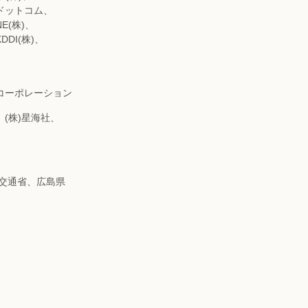
・ドットコム、
E(株)、
DI(株)、
セコーポレーション
、(株)星海社、
土交通省、広島県