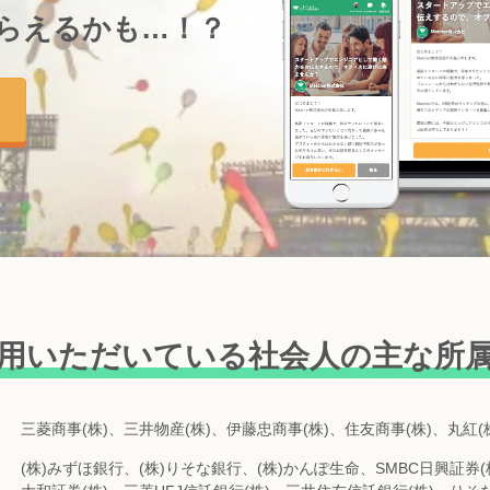
らえるかも…！？
用いただいている
社会人の主な所
三菱商事(株)、三井物産(株)、伊藤忠商事(株)、住友商事(株)、丸紅(株
(株)みずほ銀行、(株)りそな銀行、(株)かんぽ生命、SMBC日興証券(