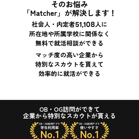
そのお悩み
「Matcher」が解決します！
社会人・内定者
51,108
人に
所在地や所属学校に関係なく
無料で就活相談ができる
マッチ度の高い企業から
特別なスカウトを貰えて
効率的に就活ができる
OB・OG訪問ができて
企業から特別なスカウトが貰える
OB・OG訪問アプリ
OB・OG訪問アプリ
学生利用率
使いやすさ
No.1
No.1