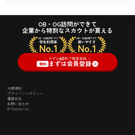
OB・OG訪問ができて
企業から特別なスカウトが貰える
OB・OG訪問アプリ
OB・OG訪問アプリ
学生利用率
使いやすさ
No.1
No.1
＼ わずか
60
秒で簡単登録 ／
まずは会員登録
無料
利用規約
プライバシーポリシー
運営会社
お問い合わせ
© Matcher inc.
＼ わずか
60
秒で簡単登録 ／
ログイン
まずは会員登録
無料