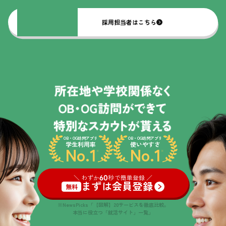
採用担当者はこちら
OB・OG訪問アプリ
OB・OG訪問アプリ
学生利用率
使いやすさ
No.1
No.1
※
※
＼ わずか
60
秒で簡単登録 ／
まずは会員登録
無料
※NewsPicks「【図解】20サービスを徹底比較。
本当に役立つ「就活サイト」一覧」