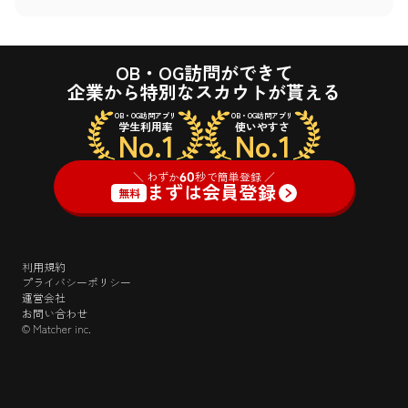
OB・OG訪問ができて
企業から特別なスカウトが貰える
OB・OG訪問アプリ
OB・OG訪問アプリ
学生利用率
使いやすさ
No.1
No.1
＼ わずか
60
秒で簡単登録 ／
まずは会員登録
無料
利用規約
プライバシーポリシー
運営会社
お問い合わせ
© Matcher inc.
＼ わずか
60
秒で簡単登録 ／
ログイン
まずは会員登録
無料