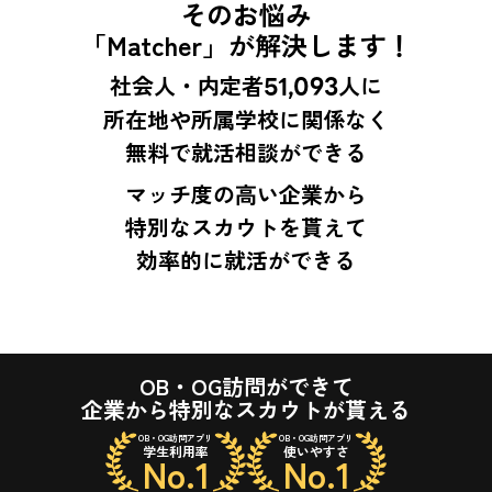
そのお悩み
「Matcher」が解決します！
社会人・内定者
51,093
人に
所在地や所属学校に関係なく
無料で就活相談ができる
マッチ度の高い企業から
特別なスカウトを貰えて
効率的に就活ができる
OB・OG訪問ができて
企業から特別なスカウトが貰える
OB・OG訪問アプリ
OB・OG訪問アプリ
学生利用率
使いやすさ
No.1
No.1