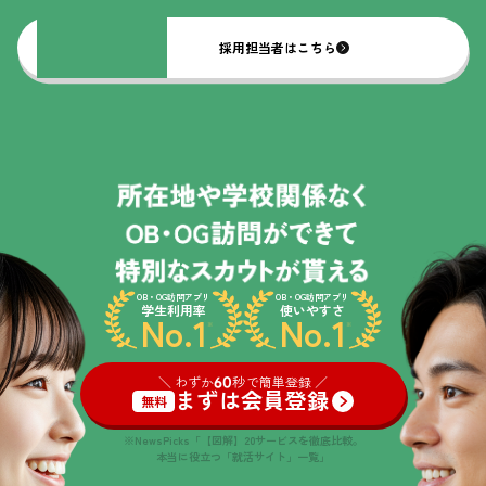
採用担当者はこちら
OB・OG訪問アプリ
OB・OG訪問アプリ
学生利用率
使いやすさ
No.1
No.1
※
※
＼ わずか
60
秒で簡単登録 ／
まずは会員登録
無料
※NewsPicks「【図解】20サービスを徹底比較。
本当に役立つ「就活サイト」一覧」