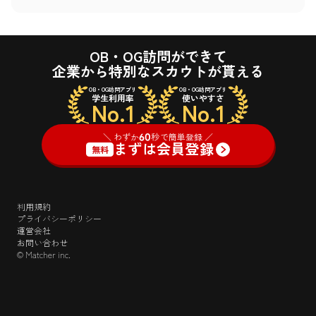
OB・OG訪問ができて
企業から特別なスカウトが貰える
OB・OG訪問アプリ
OB・OG訪問アプリ
学生利用率
使いやすさ
No.1
No.1
＼ わずか
60
秒で簡単登録 ／
まずは会員登録
無料
利用規約
プライバシーポリシー
運営会社
お問い合わせ
© Matcher inc.
＼ わずか
60
秒で簡単登録 ／
ログイン
まずは会員登録
無料