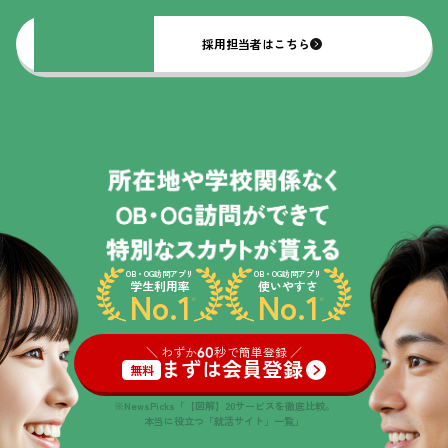
採用担当者はこちら
OB・OG訪問アプリ
OB・OG訪問アプリ
学生利用率
使いやすさ
No.1
No.1
※
※
＼ わずか
60
秒で簡単登録 ／
まずは会員登録
無料
※NewsPicks「【図解】20サービスを徹底比較。
本当に役立つ「就活サイト」一覧」