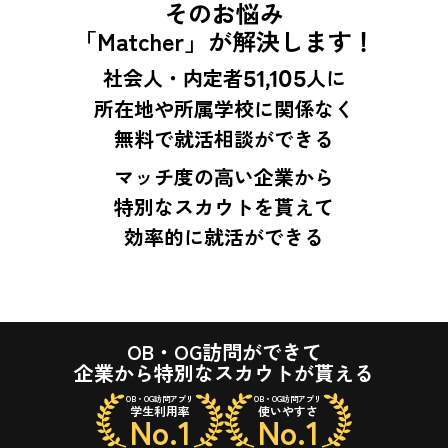
そのお悩み
「Matcher」が解決します！
社会人・内定者
51,105
人に
所在地や所属学校に関係なく
無料で就活相談ができる
マッチ度の高い企業から
特別なスカウトを貰えて
効率的に就活ができる
OB・OG訪問ができて
企業から特別なスカウトが貰える
OB・OG訪問アプリ
OB・OG訪問アプリ
学生利用率
使いやすさ
No.1
No.1