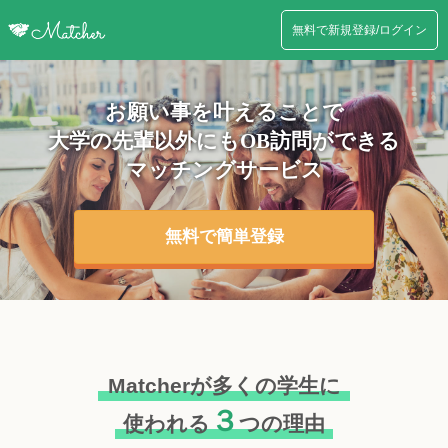
無料で新規登録/ログイン
お願い事を叶えることで
大学の先輩以外にも
OB訪問ができる
マッチングサービス
無料で簡単登録
Matcherが多くの学生に
３
使われる
つの理由