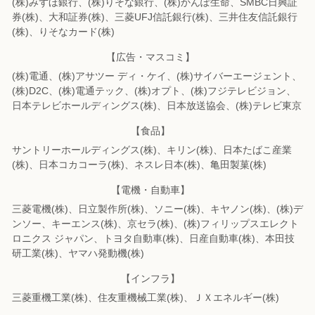
(株)みずほ銀行、(株)りそな銀行、(株)かんぽ生命、SMBC日興証
券(株)、
大和証券(株)、三菱UFJ信託銀行(株)、三井住友信託銀行
(株)、りそなカード(株)
【広告・マスコミ】
(株)電通、(株)アサツー ディ・ケイ、(株)サイバーエージェント、
(株)D2C、
(株)電通テック、(株)オプト、(株)フジテレビジョン、
日本テレビホールディングス(株)、
日本放送協会、(株)テレビ東京
【食品】
サントリーホールディングス(株)、キリン(株)、日本たばこ産業
(株)、
日本コカコーラ(株)、ネスレ日本(株)、亀田製菓(株)
【電機・自動車】
三菱電機(株)、日立製作所(株)、ソニー(株)、キヤノン(株)、(株)デ
ンソー、
キーエンス(株)、京セラ(株)、(株)フィリップスエレクト
ロニクス ジャパン、
トヨタ自動車(株)、日産自動車(株)、本田技
研工業(株)、ヤマハ発動機(株)
【インフラ】
三菱重機工業(株)、住友重機械工業(株)、ＪＸエネルギー(株)