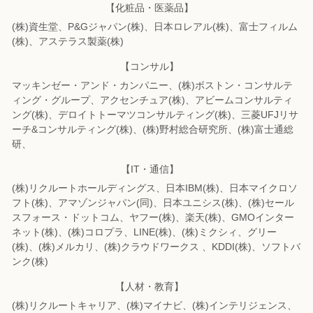
【化粧品・医薬品】
(株)資生堂、P&Gジャパン(株)、日本ロレアル(株)、富士フィルム
(株)、
アステラス製薬(株)
【コンサル】
マッキンゼー・アンド・カンパニー、(株)ボストン・コンサルテ
ィング・グループ、
アクセンチュア(株)、アビームコンサルティ
ング(株)、
デロイトトーマツコンサルティング(株)、三菱UFJリサ
ーチ&コンサルティング(株)、
(株)野村総合研究所、(株)富士通総
研、
【IT・通信】
(株)リクルートホールディングス、日本IBM(株)、日本マイクロソ
フト(株)、
アマゾンジャパン(同)、日本ユニシス(株)、(株)セール
スフォース・ドットコム、
ヤフー(株)、楽天(株)、GMOインター
ネット(株)、(株)コロプラ、LINE(株)、
(株)ミクシィ、グリー
(株)、(株)メルカリ、(株)クラウドワークス 、KDDI(株)、
ソフトバ
ンク(株)
【人材・教育】
(株)リクルートキャリア、(株)マイナビ、(株)インテリジェンス、