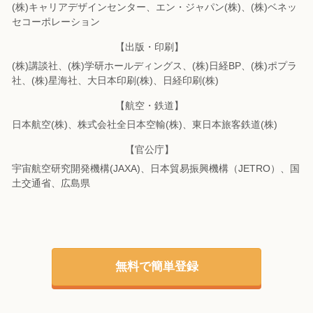
(株)キャリアデザインセンター、エン・ジャパン(株)、(株)ベネッ
セコーポレーション
【出版・印刷】
(株)講談社、(株)学研ホールディングス、(株)日経BP、(株)ポプラ
社、(株)星海社、
大日本印刷(株)、日経印刷(株)
【航空・鉄道】
日本航空(株)、株式会社全日本空輸(株)、東日本旅客鉄道(株)
【官公庁】
宇宙航空研究開発機構(JAXA)、日本貿易振興機構（JETRO）、国
土交通省、広島県
無料で簡単登録