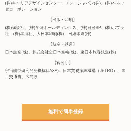
(株)キャリアデザインセンター、エン・ジャパン(株)、(株)ベネッ
セコーポレーション
【出版・印刷】
(株)講談社、(株)学研ホールディングス、(株)日経BP、(株)ポプラ
社、(株)星海社、
大日本印刷(株)、日経印刷(株)
【航空・鉄道】
日本航空(株)、株式会社全日本空輸(株)、東日本旅客鉄道(株)
【官公庁】
宇宙航空研究開発機構(JAXA)、日本貿易振興機構（JETRO）、国
土交通省、広島県
無料で簡単登録