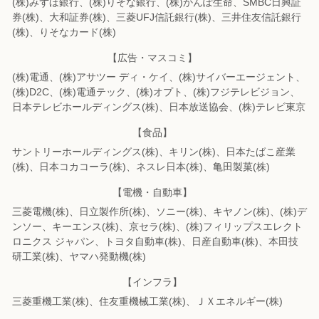
(株)みずほ銀行、(株)りそな銀行、(株)かんぽ生命、SMBC日興証
券(株)、
大和証券(株)、三菱UFJ信託銀行(株)、三井住友信託銀行
(株)、りそなカード(株)
【広告・マスコミ】
(株)電通、(株)アサツー ディ・ケイ、(株)サイバーエージェント、
(株)D2C、
(株)電通テック、(株)オプト、(株)フジテレビジョン、
日本テレビホールディングス(株)、
日本放送協会、(株)テレビ東京
【食品】
サントリーホールディングス(株)、キリン(株)、日本たばこ産業
(株)、
日本コカコーラ(株)、ネスレ日本(株)、亀田製菓(株)
【電機・自動車】
三菱電機(株)、日立製作所(株)、ソニー(株)、キヤノン(株)、(株)デ
ンソー、
キーエンス(株)、京セラ(株)、(株)フィリップスエレクト
ロニクス ジャパン、
トヨタ自動車(株)、日産自動車(株)、本田技
研工業(株)、ヤマハ発動機(株)
【インフラ】
三菱重機工業(株)、住友重機械工業(株)、ＪＸエネルギー(株)