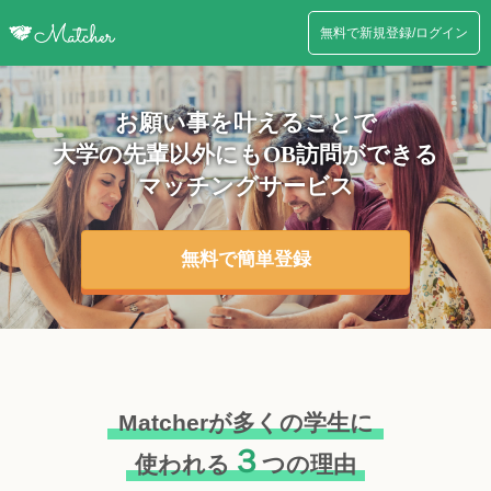
無料で新規登録/ログイン
お願い事を叶えることで
大学の先輩以外にも
OB訪問ができる
マッチングサービス
無料で簡単登録
Matcherが多くの学生に
３
使われる
つの理由