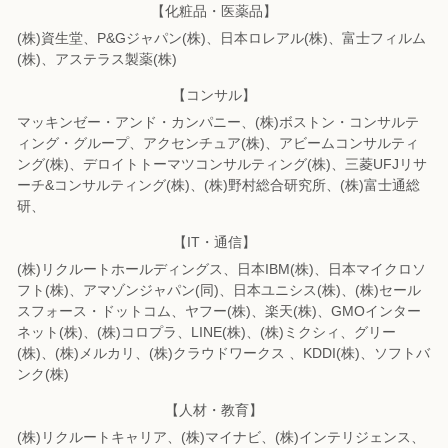
【化粧品・医薬品】
(株)資生堂、P&Gジャパン(株)、日本ロレアル(株)、富士フィルム
(株)、
アステラス製薬(株)
【コンサル】
マッキンゼー・アンド・カンパニー、(株)ボストン・コンサルテ
ィング・グループ、
アクセンチュア(株)、アビームコンサルティ
ング(株)、
デロイトトーマツコンサルティング(株)、三菱UFJリサ
ーチ&コンサルティング(株)、
(株)野村総合研究所、(株)富士通総
研、
【IT・通信】
(株)リクルートホールディングス、日本IBM(株)、日本マイクロソ
フト(株)、
アマゾンジャパン(同)、日本ユニシス(株)、(株)セール
スフォース・ドットコム、
ヤフー(株)、楽天(株)、GMOインター
ネット(株)、(株)コロプラ、LINE(株)、
(株)ミクシィ、グリー
(株)、(株)メルカリ、(株)クラウドワークス 、KDDI(株)、
ソフトバ
ンク(株)
【人材・教育】
(株)リクルートキャリア、(株)マイナビ、(株)インテリジェンス、