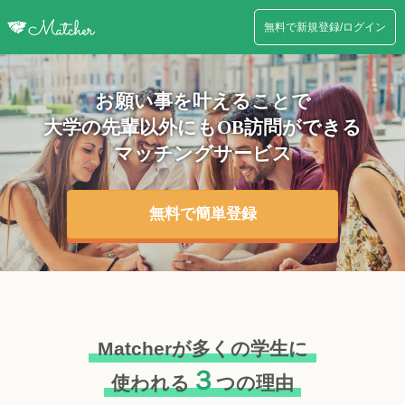
無料で新規登録/ログイン
お願い事を叶えることで
大学の先輩以外にも
OB訪問ができる
マッチングサービス
無料で簡単登録
Matcherが多くの学生に
３
使われる
つの理由