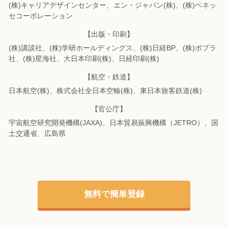
(株)キャリアデザインセンター、エン・ジャパン(株)、(株)ベネッ
セコーポレーション
【出版・印刷】
(株)講談社、(株)学研ホールディングス、(株)日経BP、(株)ポプラ
社、(株)星海社、
大日本印刷(株)、日経印刷(株)
【航空・鉄道】
日本航空(株)、株式会社全日本空輸(株)、東日本旅客鉄道(株)
【官公庁】
宇宙航空研究開発機構(JAXA)、日本貿易振興機構（JETRO）、国
土交通省、広島県
無料で簡単登録