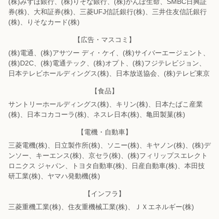
(株)みずほ銀行、(株)りそな銀行、(株)かんぽ生命、SMBC日興証
券(株)、
大和証券(株)、三菱UFJ信託銀行(株)、三井住友信託銀行
(株)、りそなカード(株)
【広告・マスコミ】
(株)電通、(株)アサツー ディ・ケイ、(株)サイバーエージェント、
(株)D2C、
(株)電通テック、(株)オプト、(株)フジテレビジョン、
日本テレビホールディングス(株)、
日本放送協会、(株)テレビ東京
【食品】
サントリーホールディングス(株)、キリン(株)、日本たばこ産業
(株)、
日本コカコーラ(株)、ネスレ日本(株)、亀田製菓(株)
【電機・自動車】
三菱電機(株)、日立製作所(株)、ソニー(株)、キヤノン(株)、(株)デ
ンソー、
キーエンス(株)、京セラ(株)、(株)フィリップスエレクト
ロニクス ジャパン、
トヨタ自動車(株)、日産自動車(株)、本田技
研工業(株)、ヤマハ発動機(株)
【インフラ】
三菱重機工業(株)、住友重機械工業(株)、ＪＸエネルギー(株)