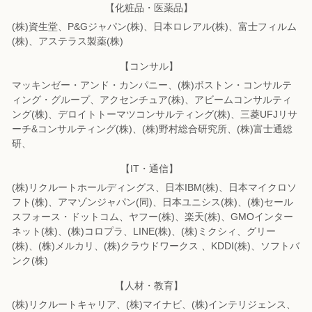
【化粧品・医薬品】
(株)資生堂、P&Gジャパン(株)、日本ロレアル(株)、富士フィルム
(株)、
アステラス製薬(株)
【コンサル】
マッキンゼー・アンド・カンパニー、(株)ボストン・コンサルテ
ィング・グループ、
アクセンチュア(株)、アビームコンサルティ
ング(株)、
デロイトトーマツコンサルティング(株)、三菱UFJリサ
ーチ&コンサルティング(株)、
(株)野村総合研究所、(株)富士通総
研、
【IT・通信】
(株)リクルートホールディングス、日本IBM(株)、日本マイクロソ
フト(株)、
アマゾンジャパン(同)、日本ユニシス(株)、(株)セール
スフォース・ドットコム、
ヤフー(株)、楽天(株)、GMOインター
ネット(株)、(株)コロプラ、LINE(株)、
(株)ミクシィ、グリー
(株)、(株)メルカリ、(株)クラウドワークス 、KDDI(株)、
ソフトバ
ンク(株)
【人材・教育】
(株)リクルートキャリア、(株)マイナビ、(株)インテリジェンス、