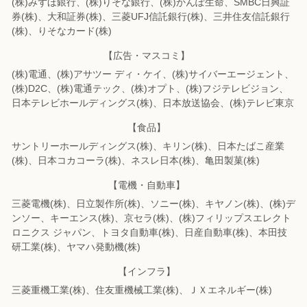
(株)みずほ銀行、(株)りそな銀行、(株)かんぽ生命、SMBC日興証
券(株)、
大和証券(株)、三菱UFJ信託銀行(株)、三井住友信託銀行
(株)、りそなカード(株)
【広告・マスコミ】
(株)電通、(株)アサツー ディ・ケイ、(株)サイバーエージェント、
(株)D2C、
(株)電通テック、(株)オプト、(株)フジテレビジョン、
日本テレビホールディングス(株)、
日本放送協会、(株)テレビ東京
【食品】
サントリーホールディングス(株)、キリン(株)、日本たばこ産業
(株)、
日本コカコーラ(株)、ネスレ日本(株)、亀田製菓(株)
【電機・自動車】
三菱電機(株)、日立製作所(株)、ソニー(株)、キヤノン(株)、(株)デ
ンソー、
キーエンス(株)、京セラ(株)、(株)フィリップスエレクト
ロニクス ジャパン、
トヨタ自動車(株)、日産自動車(株)、本田技
研工業(株)、ヤマハ発動機(株)
【インフラ】
三菱重機工業(株)、住友重機械工業(株)、ＪＸエネルギー(株)