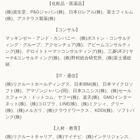
【化粧品・医薬品】
(株)資生堂、P&Gジャパン(株)、日本ロレアル(株)、富士フィルム
(株)、
アステラス製薬(株)
【コンサル】
マッキンゼー・アンド・カンパニー、(株)ボストン・コンサルテ
ィング・グループ、
アクセンチュア(株)、アビームコンサルティ
ング(株)、
デロイトトーマツコンサルティング(株)、三菱UFJリサ
ーチ&コンサルティング(株)、
(株)野村総合研究所、(株)富士通総
研、
【IT・通信】
(株)リクルートホールディングス、日本IBM(株)、日本マイクロソ
フト(株)、
アマゾンジャパン(同)、日本ユニシス(株)、(株)セール
スフォース・ドットコム、
ヤフー(株)、楽天(株)、GMOインター
ネット(株)、(株)コロプラ、LINE(株)、
(株)ミクシィ、グリー
(株)、(株)メルカリ、(株)クラウドワークス 、KDDI(株)、
ソフトバ
ンク(株)
【人材・教育】
(株)リクルートキャリア、(株)マイナビ、(株)インテリジェンス、