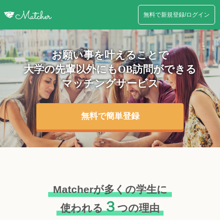
無料で新規登録/ログイン
お願い事を叶えることで
大学の先輩以外にも
OB訪問ができる
マッチングサービス
無料で簡単登録
Matcherが多くの学生に
３
使われる
つの理由