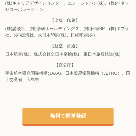
(株)キャリアデザインセンター、エン・ジャパン(株)、(株)ベネッ
セコーポレーション
【出版・印刷】
(株)講談社、(株)学研ホールディングス、(株)日経BP、(株)ポプラ
社、(株)星海社、
大日本印刷(株)、日経印刷(株)
【航空・鉄道】
日本航空(株)、株式会社全日本空輸(株)、東日本旅客鉄道(株)
【官公庁】
宇宙航空研究開発機構(JAXA)、日本貿易振興機構（JETRO）、国
土交通省、広島県
無料で簡単登録