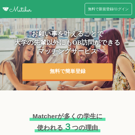
無料で新規登録/ログイン
お願い事を叶えることで
大学の先輩以外にも
OB訪問ができる
マッチングサービス
無料で簡単登録
Matcherが多くの学生に
３
使われる
つの理由