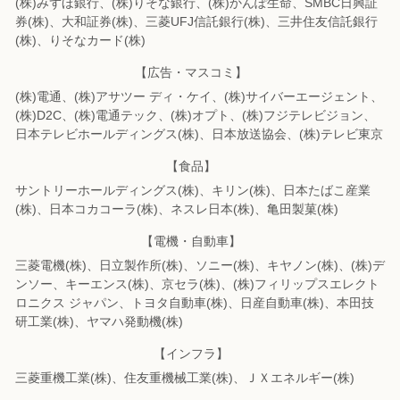
(株)みずほ銀行、(株)りそな銀行、(株)かんぽ生命、SMBC日興証
券(株)、
大和証券(株)、三菱UFJ信託銀行(株)、三井住友信託銀行
(株)、りそなカード(株)
【広告・マスコミ】
(株)電通、(株)アサツー ディ・ケイ、(株)サイバーエージェント、
(株)D2C、
(株)電通テック、(株)オプト、(株)フジテレビジョン、
日本テレビホールディングス(株)、
日本放送協会、(株)テレビ東京
【食品】
サントリーホールディングス(株)、キリン(株)、日本たばこ産業
(株)、
日本コカコーラ(株)、ネスレ日本(株)、亀田製菓(株)
【電機・自動車】
三菱電機(株)、日立製作所(株)、ソニー(株)、キヤノン(株)、(株)デ
ンソー、
キーエンス(株)、京セラ(株)、(株)フィリップスエレクト
ロニクス ジャパン、
トヨタ自動車(株)、日産自動車(株)、本田技
研工業(株)、ヤマハ発動機(株)
【インフラ】
三菱重機工業(株)、住友重機械工業(株)、ＪＸエネルギー(株)