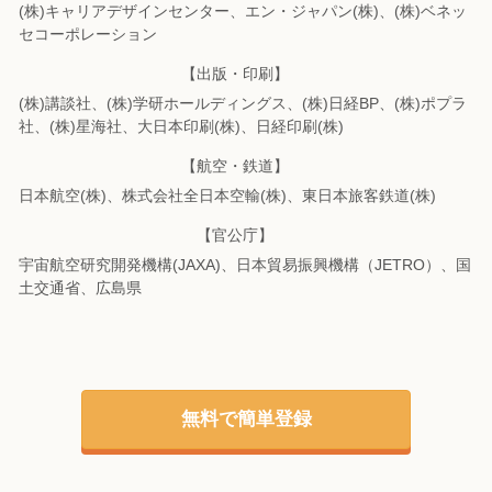
(株)キャリアデザインセンター、エン・ジャパン(株)、(株)ベネッ
セコーポレーション
【出版・印刷】
(株)講談社、(株)学研ホールディングス、(株)日経BP、(株)ポプラ
社、(株)星海社、
大日本印刷(株)、日経印刷(株)
【航空・鉄道】
日本航空(株)、株式会社全日本空輸(株)、東日本旅客鉄道(株)
【官公庁】
宇宙航空研究開発機構(JAXA)、日本貿易振興機構（JETRO）、国
土交通省、広島県
無料で簡単登録