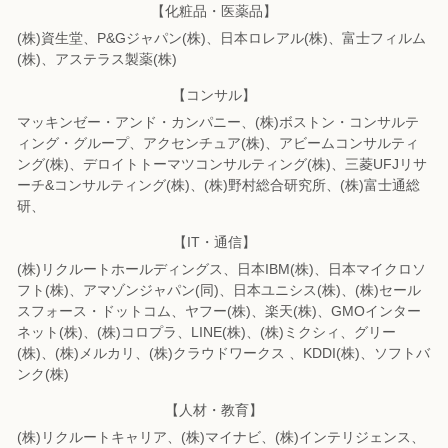
【化粧品・医薬品】
(株)資生堂、P&Gジャパン(株)、日本ロレアル(株)、富士フィルム
(株)、
アステラス製薬(株)
【コンサル】
マッキンゼー・アンド・カンパニー、(株)ボストン・コンサルテ
ィング・グループ、
アクセンチュア(株)、アビームコンサルティ
ング(株)、
デロイトトーマツコンサルティング(株)、三菱UFJリサ
ーチ&コンサルティング(株)、
(株)野村総合研究所、(株)富士通総
研、
【IT・通信】
(株)リクルートホールディングス、日本IBM(株)、日本マイクロソ
フト(株)、
アマゾンジャパン(同)、日本ユニシス(株)、(株)セール
スフォース・ドットコム、
ヤフー(株)、楽天(株)、GMOインター
ネット(株)、(株)コロプラ、LINE(株)、
(株)ミクシィ、グリー
(株)、(株)メルカリ、(株)クラウドワークス 、KDDI(株)、
ソフトバ
ンク(株)
【人材・教育】
(株)リクルートキャリア、(株)マイナビ、(株)インテリジェンス、