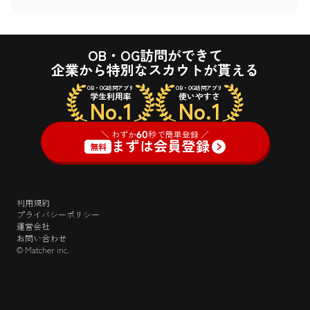
OB・OG訪問ができて
企業から特別なスカウトが貰える
OB・OG訪問アプリ
OB・OG訪問アプリ
学生利用率
使いやすさ
No.1
No.1
＼ わずか
60
秒で簡単登録 ／
まずは会員登録
無料
利用規約
プライバシーポリシー
運営会社
お問い合わせ
© Matcher inc.
＼ わずか
60
秒で簡単登録 ／
ログイン
まずは会員登録
無料