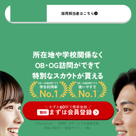
採用担当者はこちら
OB・OG訪問アプリ
OB・OG訪問アプリ
学生利用率
使いやすさ
No.1
No.1
※
※
＼ わずか
60
秒で簡単登録 ／
まずは会員登録
無料
※NewsPicks「【図解】20サービスを徹底比較。
本当に役立つ「就活サイト」一覧」