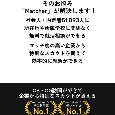
そのお悩み
「Matcher」が解決します！
社会人・内定者
51,093
人に
所在地や所属学校に関係なく
無料で就活相談ができる
マッチ度の高い企業から
特別なスカウトを貰えて
効率的に就活ができる
OB・OG訪問ができて
企業から特別なスカウトが貰える
OB・OG訪問アプリ
OB・OG訪問アプリ
学生利用率
使いやすさ
No.1
No.1