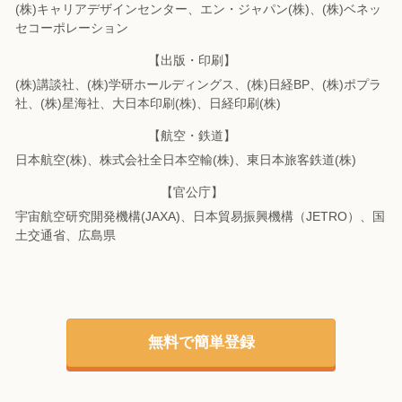
(株)キャリアデザインセンター、エン・ジャパン(株)、(株)ベネッ
セコーポレーション
【出版・印刷】
(株)講談社、(株)学研ホールディングス、(株)日経BP、(株)ポプラ
社、(株)星海社、
大日本印刷(株)、日経印刷(株)
【航空・鉄道】
日本航空(株)、株式会社全日本空輸(株)、東日本旅客鉄道(株)
【官公庁】
宇宙航空研究開発機構(JAXA)、日本貿易振興機構（JETRO）、国
土交通省、広島県
無料で簡単登録