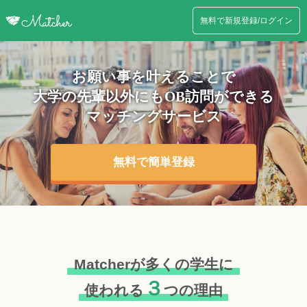
無料で新規登録/ログイン
お願い事を叶えることで
大学の先輩以外にも
OB訪問ができる
マッチングサービス
無料で簡単登録
Matcherが多くの学生に
３
使われる
つの理由