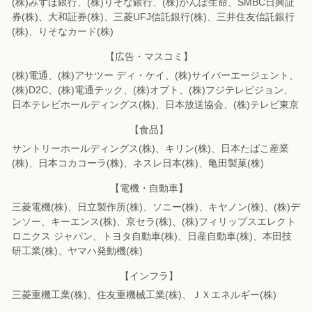
(株)みずほ銀行、(株)りそな銀行、(株)かんぽ生命、SMBC日興証
券(株)、
大和証券(株)、三菱UFJ信託銀行(株)、三井住友信託銀行
(株)、りそなカード(株)
【広告・マスコミ】
(株)電通、(株)アサツー ディ・ケイ、(株)サイバーエージェント、
(株)D2C、
(株)電通テック、(株)オプト、(株)フジテレビジョン、
日本テレビホールディングス(株)、
日本放送協会、(株)テレビ東京
【食品】
サントリーホールディングス(株)、キリン(株)、日本たばこ産業
(株)、
日本コカコーラ(株)、ネスレ日本(株)、亀田製菓(株)
【電機・自動車】
三菱電機(株)、日立製作所(株)、ソニー(株)、キヤノン(株)、(株)デ
ンソー、
キーエンス(株)、京セラ(株)、(株)フィリップスエレクト
ロニクス ジャパン、
トヨタ自動車(株)、日産自動車(株)、本田技
研工業(株)、ヤマハ発動機(株)
【インフラ】
三菱重機工業(株)、住友重機械工業(株)、ＪＸエネルギー(株)