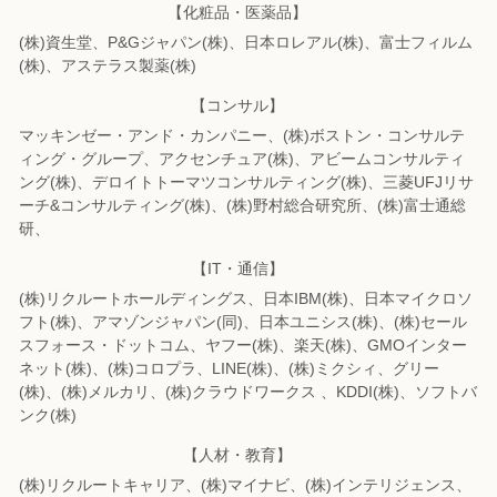
【化粧品・医薬品】
(株)資生堂、P&Gジャパン(株)、日本ロレアル(株)、富士フィルム
(株)、
アステラス製薬(株)
【コンサル】
マッキンゼー・アンド・カンパニー、(株)ボストン・コンサルテ
ィング・グループ、
アクセンチュア(株)、アビームコンサルティ
ング(株)、
デロイトトーマツコンサルティング(株)、三菱UFJリサ
ーチ&コンサルティング(株)、
(株)野村総合研究所、(株)富士通総
研、
【IT・通信】
(株)リクルートホールディングス、日本IBM(株)、日本マイクロソ
フト(株)、
アマゾンジャパン(同)、日本ユニシス(株)、(株)セール
スフォース・ドットコム、
ヤフー(株)、楽天(株)、GMOインター
ネット(株)、(株)コロプラ、LINE(株)、
(株)ミクシィ、グリー
(株)、(株)メルカリ、(株)クラウドワークス 、KDDI(株)、
ソフトバ
ンク(株)
【人材・教育】
(株)リクルートキャリア、(株)マイナビ、(株)インテリジェンス、