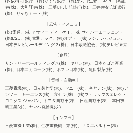
(株)みずほ銀行、(株)りそな銀行、(株)かんぽ生命、SMBC日興証
券(株)、
大和証券(株)、三菱UFJ信託銀行(株)、三井住友信託銀行
(株)、りそなカード(株)
【広告・マスコミ】
(株)電通、(株)アサツー ディ・ケイ、(株)サイバーエージェント、
(株)D2C、
(株)電通テック、(株)オプト、(株)フジテレビジョン、
日本テレビホールディングス(株)、
日本放送協会、(株)テレビ東京
【食品】
サントリーホールディングス(株)、キリン(株)、日本たばこ産業
(株)、
日本コカコーラ(株)、ネスレ日本(株)、亀田製菓(株)
【電機・自動車】
三菱電機(株)、日立製作所(株)、ソニー(株)、キヤノン(株)、(株)デ
ンソー、
キーエンス(株)、京セラ(株)、(株)フィリップスエレクト
ロニクス ジャパン、
トヨタ自動車(株)、日産自動車(株)、本田技
研工業(株)、ヤマハ発動機(株)
【インフラ】
三菱重機工業(株)、住友重機械工業(株)、ＪＸエネルギー(株)