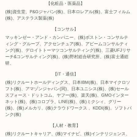
【化粧品・医薬品】
(株)資生堂、P&Gジャパン(株)、日本ロレアル(株)、富士フィルム
(株)、
アステラス製薬(株)
【コンサル】
マッキンゼー・アンド・カンパニー、(株)ボストン・コンサルテ
ィング・グループ、
アクセンチュア(株)、アビームコンサルティ
ング(株)、
デロイトトーマツコンサルティング(株)、三菱UFJリサ
ーチ&コンサルティング(株)、
(株)野村総合研究所、(株)富士通総
研、
【IT・通信】
(株)リクルートホールディングス、日本IBM(株)、日本マイクロソ
フト(株)、
アマゾンジャパン(同)、日本ユニシス(株)、(株)セール
スフォース・ドットコム、
ヤフー(株)、楽天(株)、GMOインター
ネット(株)、(株)コロプラ、LINE(株)、
(株)ミクシィ、グリー
(株)、(株)メルカリ、(株)クラウドワークス 、KDDI(株)、
ソフトバ
ンク(株)
【人材・教育】
(株)リクルートキャリア、(株)マイナビ、(株)インテリジェンス、