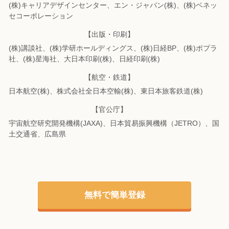
(株)キャリアデザインセンター、エン・ジャパン(株)、(株)ベネッ
セコーポレーション
【出版・印刷】
(株)講談社、(株)学研ホールディングス、(株)日経BP、(株)ポプラ
社、(株)星海社、
大日本印刷(株)、日経印刷(株)
【航空・鉄道】
日本航空(株)、株式会社全日本空輸(株)、東日本旅客鉄道(株)
【官公庁】
宇宙航空研究開発機構(JAXA)、日本貿易振興機構（JETRO）、国
土交通省、広島県
無料で簡単登録