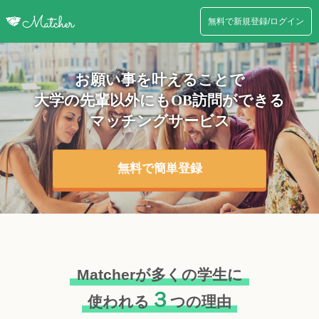
無料で新規登録/ログイン
お願い事を叶えることで
大学の先輩以外にも
OB訪問ができる
マッチングサービス
無料で簡単登録
Matcherが多くの学生に
３
使われる
つの理由