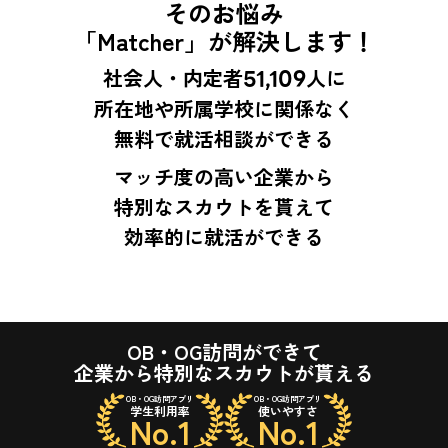
そのお悩み
「Matcher」が解決します！
社会人・内定者
51,109
人に
所在地や所属学校に関係なく
無料で就活相談ができる
マッチ度の高い企業から
特別なスカウトを貰えて
効率的に就活ができる
OB・OG訪問ができて
企業から特別なスカウトが貰える
OB・OG訪問アプリ
OB・OG訪問アプリ
学生利用率
使いやすさ
No.1
No.1