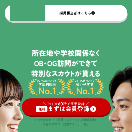
採用担当者はこちら
OB・OG訪問アプリ
OB・OG訪問アプリ
学生利用率
使いやすさ
No.1
No.1
※
※
＼ わずか
60
秒で簡単登録 ／
まずは会員登録
無料
※NewsPicks「【図解】20サービスを徹底比較。
本当に役立つ「就活サイト」一覧」