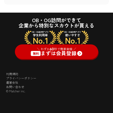
OB・OG訪問ができて
企業から特別なスカウトが貰える
OB・OG訪問アプリ
OB・OG訪問アプリ
学生利用率
使いやすさ
No.1
No.1
＼ わずか
60
秒で簡単登録 ／
まずは会員登録
無料
利用規約
プライバシーポリシー
運営会社
お問い合わせ
© Matcher inc.
＼ わずか
60
秒で簡単登録 ／
ログイン
まずは会員登録
無料