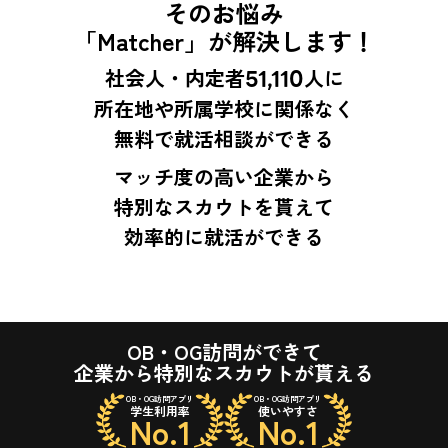
そのお悩み
「Matcher」が解決します！
社会人・内定者
51,110
人に
所在地や所属学校に関係なく
無料で就活相談ができる
マッチ度の高い企業から
特別なスカウトを貰えて
効率的に就活ができる
OB・OG訪問ができて
企業から特別なスカウトが貰える
OB・OG訪問アプリ
OB・OG訪問アプリ
学生利用率
使いやすさ
No.1
No.1