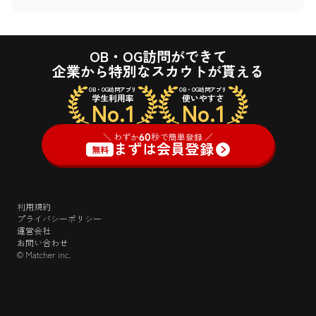
OB・OG訪問ができて
企業から特別なスカウトが貰える
OB・OG訪問アプリ
OB・OG訪問アプリ
学生利用率
使いやすさ
No.1
No.1
＼ わずか
60
秒で簡単登録 ／
まずは会員登録
無料
利用規約
プライバシーポリシー
運営会社
お問い合わせ
© Matcher inc.
＼ わずか
60
秒で簡単登録 ／
ログイン
まずは会員登録
無料