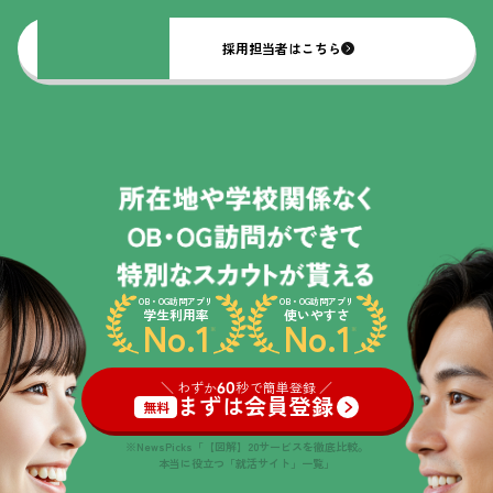
採用担当者はこちら
OB・OG訪問アプリ
OB・OG訪問アプリ
学生利用率
使いやすさ
No.1
No.1
※
※
＼ わずか
60
秒で簡単登録 ／
まずは会員登録
無料
※NewsPicks「【図解】20サービスを徹底比較。
本当に役立つ「就活サイト」一覧」