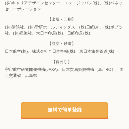
(株)キャリアデザインセンター、エン・ジャパン(株)、(株)ベネッ
セコーポレーション
【出版・印刷】
(株)講談社、(株)学研ホールディングス、(株)日経BP、(株)ポプラ
社、(株)星海社、
大日本印刷(株)、日経印刷(株)
【航空・鉄道】
日本航空(株)、株式会社全日本空輸(株)、東日本旅客鉄道(株)
【官公庁】
宇宙航空研究開発機構(JAXA)、日本貿易振興機構（JETRO）、国
土交通省、広島県
無料で簡単登録