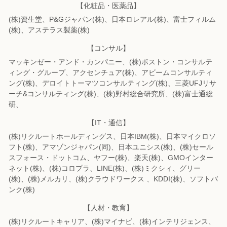
【化粧品・医薬品】
(株)資生堂、P&Gジャパン(株)、日本ロレアル(株)、富士フィルム
(株)、
アステラス製薬(株)
【コンサル】
マッキンゼー・アンド・カンパニー、(株)ボストン・コンサルテ
ィング・グループ、
アクセンチュア(株)、アビームコンサルティ
ング(株)、
デロイトトーマツコンサルティング(株)、三菱UFJリサ
ーチ&コンサルティング(株)、
(株)野村総合研究所、(株)富士通総
研、
【IT・通信】
(株)リクルートホールディングス、日本IBM(株)、日本マイクロソ
フト(株)、
アマゾンジャパン(同)、日本ユニシス(株)、(株)セール
スフォース・ドットコム、
ヤフー(株)、楽天(株)、GMOインター
ネット(株)、(株)コロプラ、LINE(株)、
(株)ミクシィ、グリー
(株)、(株)メルカリ、(株)クラウドワークス 、KDDI(株)、
ソフトバ
ンク(株)
【人材・教育】
(株)リクルートキャリア、(株)マイナビ、(株)インテリジェンス、