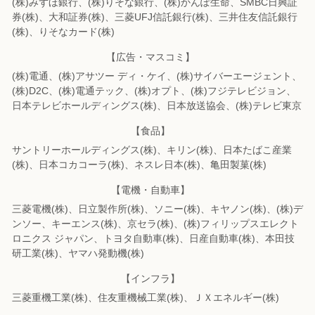
(株)みずほ銀行、(株)りそな銀行、(株)かんぽ生命、SMBC日興証
券(株)、
大和証券(株)、三菱UFJ信託銀行(株)、三井住友信託銀行
(株)、りそなカード(株)
【広告・マスコミ】
(株)電通、(株)アサツー ディ・ケイ、(株)サイバーエージェント、
(株)D2C、
(株)電通テック、(株)オプト、(株)フジテレビジョン、
日本テレビホールディングス(株)、
日本放送協会、(株)テレビ東京
【食品】
サントリーホールディングス(株)、キリン(株)、日本たばこ産業
(株)、
日本コカコーラ(株)、ネスレ日本(株)、亀田製菓(株)
【電機・自動車】
三菱電機(株)、日立製作所(株)、ソニー(株)、キヤノン(株)、(株)デ
ンソー、
キーエンス(株)、京セラ(株)、(株)フィリップスエレクト
ロニクス ジャパン、
トヨタ自動車(株)、日産自動車(株)、本田技
研工業(株)、ヤマハ発動機(株)
【インフラ】
三菱重機工業(株)、住友重機械工業(株)、ＪＸエネルギー(株)