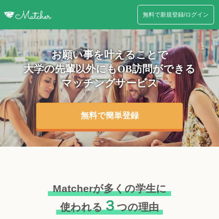
無料で新規登録/ログイン
お願い事を叶えることで
大学の先輩以外にも
OB訪問ができる
マッチングサービス
無料で簡単登録
Matcherが多くの学生に
３
使われる
つの理由